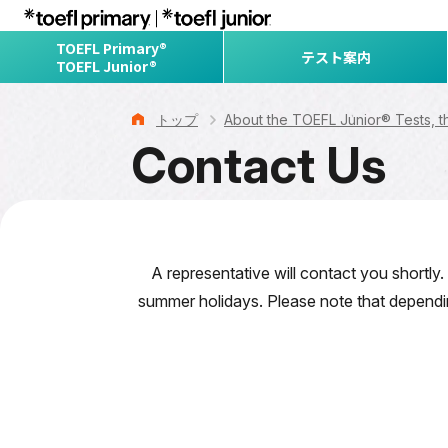
TOEFL Primary®
テスト案内
TOEFL Junior®
トップ
About the TOEFL Junior® Tests, 
Contact Us
A representative will contact you shortl
summer holidays. Please note that dependin