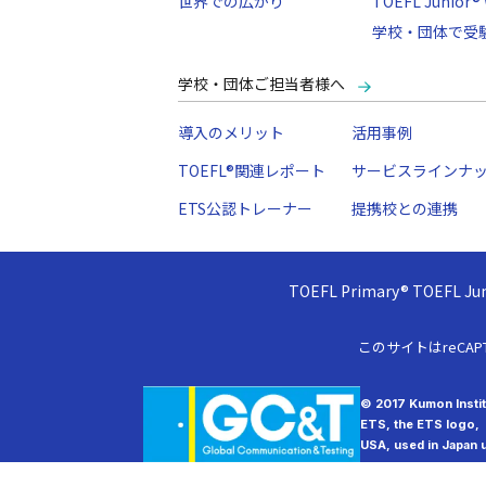
世界での広がり
TOEFL Junior® 
学校・団体で受
学校・団体ご担当者様へ
導入のメリット
活用事例
TOEFL®関連レポート
サービスラインナ
ETS公認トレーナー
提携校との連携
TOEFL Primary® TOEFL
このサイトはreCAP
© 2017 Kumon Institu
ETS, the ETS logo,
USA, used in Japan u