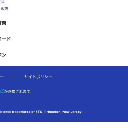
ng
れる方
質問
ロード
ジン
シー
サイトポリシー
が適応されます。
tered trademarks of ETS, Princeton, New Jersey,