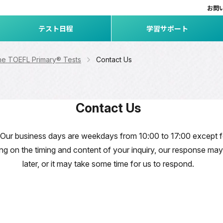
お問
テスト日程
学習サポート
the TOEFL Primary® Tests
Contact Us
Contact Us
y. Our business days are weekdays from 10:00 to 17:00 except
g on the timing and content of your inquiry, our response may 
later, or it may take some time for us to respond.