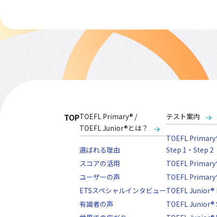
TOP
TOEFL Primary® /
テスト案内
TOEFL Junior®とは？
TOEFL Primary®
選ばれる理由
Step 1・Step 2
スコアの活用
TOEFL Primary
ユーザーの声
TOEFL Primary®
ETSスペシャルインタビュー
TOEFL Junior® 
有識者の声
TOEFL Junior®