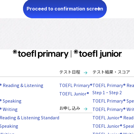
テスト日程
テスト結果・スコア
 Reading & Listening
TOEFL Primary®
TOEFL Primary® Rea
Step 1・Step 2
TOEFL Junior®
® Speaking
TOEFL Primary® Spe
お申し込み
 Writing
TOEFL Primary® Wri
Reading & Listening Standard
TOEFL Junior® Readi
 Speaking
TOEFL Junior® Spea