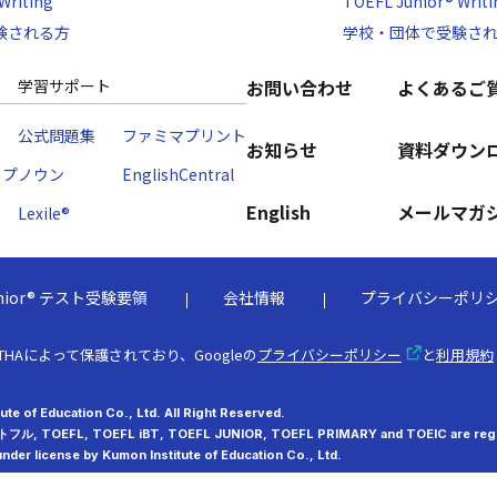
Writing
TOEFL Junior® Writi
験される方
学校・団体で受験さ
学習サポート
お問い合わせ
よくあるご
公式問題集
ファミマプリント
お知らせ
資料ダウン
ップ
ノウン
EnglishCentral
English
メールマガ
Lexile®
 Junior® テスト受験要領
会社情報
プライバシーポリ
THAによって保護されており、Googleの
プライバシーポリシー
と
利用規約
te of Education Co., Ltd. All Right Reserved.
 トフル, TOEFL, TOEFL iBT, TOEFL JUNIOR, TOEFL PRIMARY and TOEIC are regis
nder license by Kumon Institute of Education Co., Ltd.