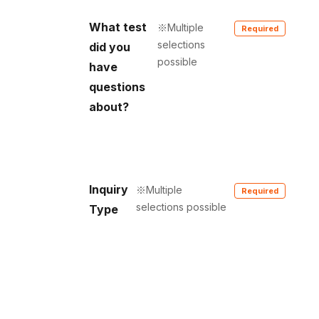
What test
Multiple
selections
did you
possible
have
questions
about?
Inquiry
Multiple
selections possible
Type