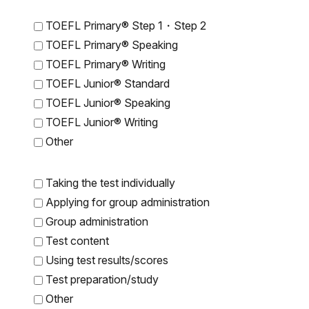
TOEFL Primary® Step 1・Step 2
TOEFL Primary® Speaking
TOEFL Primary® Writing
TOEFL Junior® Standard
TOEFL Junior® Speaking
TOEFL Junior® Writing
Other
Taking the test individually
Applying for group administration
Group administration
Test content
Using test results/scores
Test preparation/study
Other