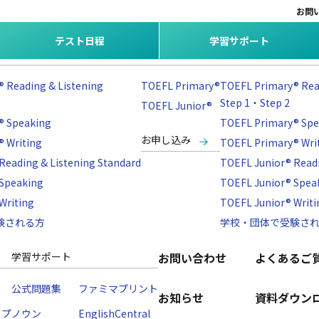
お問
テスト日程
学習サポート
テスト日程
テスト結果・スコア
 Reading & Listening
TOEFL Primary®
TOEFL Primary® Rea
Step 1・Step 2
TOEFL Junior®
® Speaking
TOEFL Primary® Spe
お申し込み
 Writing
TOEFL Primary® Wri
Reading & Listening Standard
TOEFL Junior® Readi
 Speaking
TOEFL Junior® Spea
Writing
TOEFL Junior® Writi
験される方
学校・団体で受験さ
学習サポート
お問い合わせ
よくあるご
公式問題集
ファミマプリント
お知らせ
資料ダウン
ップ
ノウン
EnglishCentral