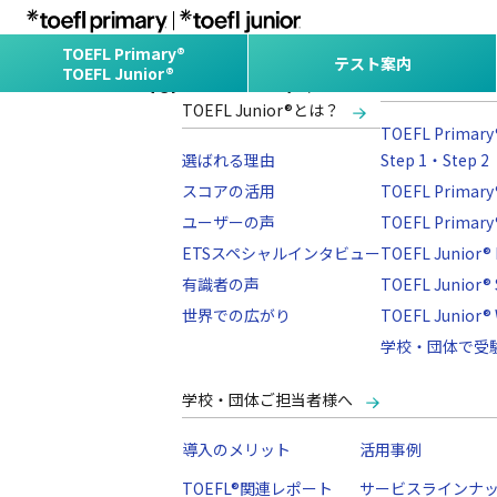
TOEFL Primary®
テスト案内
TOEFL Junior®
TOP
TOEFL Primary® /
テスト案内
TOEFL Junior®とは？
TOEFL Primary®
選ばれる理由
Step 1・Step 2
スコアの活用
TOEFL Primary
ユーザーの声
TOEFL Primary®
ETSスペシャルインタビュー
TOEFL Junior® 
有識者の声
TOEFL Junior®
世界での広がり
TOEFL Junior® 
学校・団体で受
学校・団体ご担当者様へ
導入のメリット
活用事例
TOEFL®関連レポート
サービスラインナ