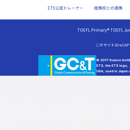
ETS公認トレーナー
提携校との連携
TOEFL Primary® TOEFL
このサイトはreCAP
© 2017 Kumon Institu
ETS, the ETS logo,
USA, used in Japan u