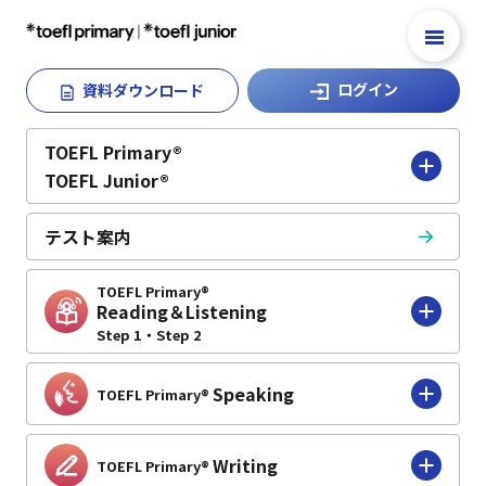
ログイン
資料ダウンロード
TOEFL Primary®
TOEFL Primary®
TOEFL Junior®
TOEFL Junior®
テスト案内
テスト案内
TOEFL Primary®
TOEFL Primary®
Reading＆Listening
Reading＆Listening
Step 1・Step 2
Step 1・Step 2
Speaking
TOEFL Primary®
Speaking
TOEFL Primary®
Writing
TOEFL Primary®
Writing
TOEFL Primary®