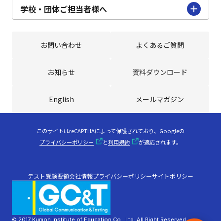
学校・団体ご担当者様へ
学校・団体ご担当者様へ
お問い合わせ
よくあるご質問
お問い合わせ
よくあるご質問
お知らせ
資料ダウンロード
お知らせ
English
English
メールマガジン
メールマガジン
このサイトはreCAPTHAによって保護されており、Googleの
プライバシーポリシー
と
利用規約
が適応されます。
テスト受験要領
会社情報
プライバシーポリシー
サイトポリシー
© 2017 Kumon Institute of Education Co., Ltd. All Right Reserved.