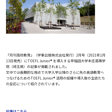
TOEFL Junior®
Reading＆Listening
Standard
Speaking
TOEFL Junior®
Writing
TOEFL Junior®
『月刊高校教育』（学事出版株式会社発行）2月号（2021年1月
13日発売）に
TOEFL Junior
® を導入する早稲田大学本庄高等学
学校・団体で受験される方
院（埼玉県）の記事が掲載されました。
文中では長期的な視点で大学入学以降のさらに先の英語教育へ
テスト日程
つなげるための
TOEFL Junior
® 活用の経緯や導入後の生徒たち
の反応について紹介されています。
学習サポート
お申し込み
記事はこちら