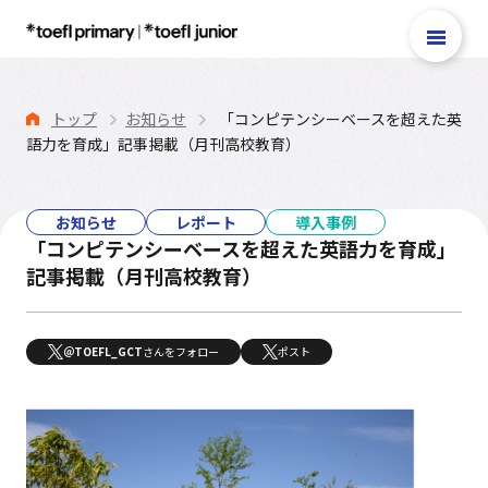
トップ
お知らせ
「コンピテンシーベースを超えた英
語力を育成」記事掲載（月刊高校教育）
TOEFL Primary®
TOEFL Junior®
お知らせ
レポート
導入事例
テスト案内
「コンピテンシーベースを超えた英語力を育成」
記事掲載（月刊高校教育）
TOEFL Primary®
Reading＆Listening
Step 1・Step 2
＠TOEFL_GCT
さんをフォロー
ポスト
Speaking
TOEFL Primary®
Writing
TOEFL Primary®