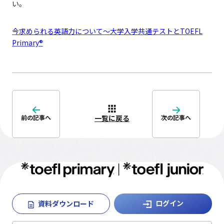
い。
TOEFL Junior®
Reading＆Listening
今求められる英語力について～大学入学共通テストと
TOEFL
Standard
Primary
®
Speaking
TOEFL Junior®
Writing
TOEFL Junior®
一覧に戻る
前の記事へ
次の記事へ
学校・団体で受験される方
テスト日程
学習サポート
ログイン
資料ダウンロード
お申し込み