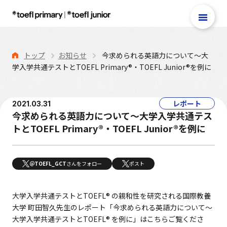
トップ
お知らせ
今求められる英語力について～大
学入学共通テストとTOEFL Primary®・TOEFL Junior®を例に
TOEFL Primary®
TOEFL Junior®
レポート
2021.03.31
テスト案内
今求められる英語力について～大学入学共通テス
トとTOEFL Primary®・TOEFL Junior®を例に
TOEFL Primary®
Reading＆Listening
Step 1・Step 2
＠TOEFL_GCT
さんをフォロー
ポスト
Speaking
TOEFL Primary®
大学入学共通テストと
TOEFL
® の親和性を研究される国際教養
大学 町田智久先生のレポート「今求められる英語力について～
Writing
大学入学共通テストと
TOEFL
® を例に」はこちらご覧くださ
TOEFL Primary®