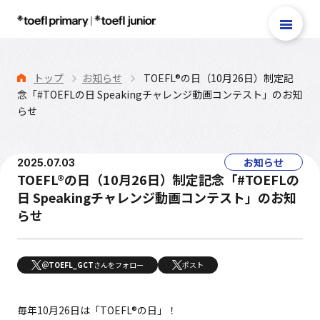
トップ
お知らせ
TOEFL®の日（10月26日）制定記
念「#TOEFLの日 Speakingチャレンジ動画コンテスト」のお知
TOEFL Primary®
らせ
TOEFL Junior®
テスト案内
お知らせ
2025.07.03
TOEFL®の日（10月26日）制定記念「#TOEFLの
TOEFL Primary®
日 Speakingチャレンジ動画コンテスト」のお知
Reading＆Listening
らせ
Step 1・Step 2
Speaking
TOEFL Primary®
＠TOEFL_GCT
さんをフォロー
ポスト
Writing
TOEFL Primary®
毎年10月26日は「TOEFL®の日」！