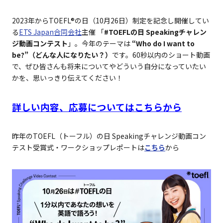
2023年からTOEFL®の日（10月26日）制定を記念し開催してい
TOEFL Junior®
Reading＆Listening
る
ETS Japan合同会社
主催 「
#TOEFLの日 Speakingチャレン
Standard
ジ動画コンテスト
」。今年のテーマは
“Who do I want to
be?”（どんな人になりたい？）
です。60秒以内のショート動画
で、ぜひ皆さんも将来についてやどういう自分になっていたい
Speaking
TOEFL Junior®
かを、思いっきり伝えてください！
Writing
TOEFL Junior®
詳しい内容、応募についてはこちらから
学校・団体で受験される方
昨年のTOEFL（トーフル）の日 Speakingチャレンジ動画コン
テスト受賞式・ワークショップレポートは
こちら
から
テスト日程
学習サポート
お申し込み