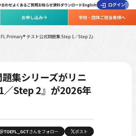
ログイン
い合わせ
よくあるご質問
お知らせ
資料ダウンロード
English
お申し込み
学校・団体ご担当者様へ
imary® テスト公式問題集 Step 1／Step 2』
公式問題集シリーズがリニ
1／Step 2』が2026年
＠TOEFL_GCT
さんをフォロー
ポスト