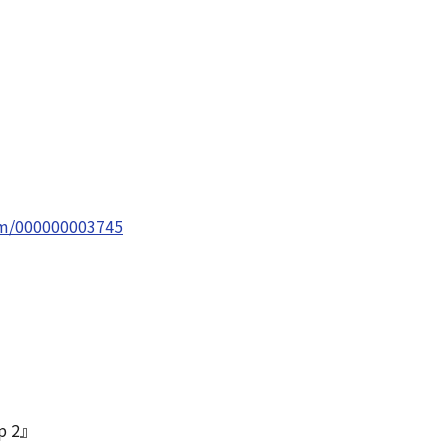
em/000000003745
p 2』