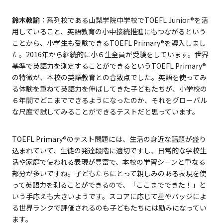
鈴木教諭
：系列校である山梨学院中学校で
TOEFL Junior®
を活
用していること、英語教育の小中接続推進にもつながるという
ことから、小学生も受験できる
TOEFL Primary
®を導入しまし
た。2016年から継続的に小６生全員が受験をしています。世界
基準で英語力を測定することができるという
TOEFL Primary
®
の特徴が、本校の英語教育との合致点でした。英語を使ってみ
る体験を重ねて英語力を伸ばしてきた子どもたちが、小学校の
６年間でどこまでできるようになったのか、それをグローバル
な尺度で試してみることができるテストだと思っています。
TOEFL Primary
®のテスト問題には、生活の身近な話題が盛り
込まれていて、生徒の発達段階に適切ですし、日常的な学校生
活や家庭で使われる表現が豊富で、本校の学習シーンと重なる
部分が多いですね。子どもたちにとって親しみのある表現を使
って英語力を測ることができるので、「ここまでできた！」と
いう手応えも大きいようです。スコアに応じて星やバッジによ
る世界ランクで評価されるのも子どもたちには励みになってい
ます。