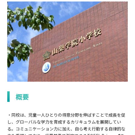
TOEFL Junior®
Reading＆Listening
Standard
Speaking
TOEFL Junior®
Writing
TOEFL Junior®
学校・団体で受験される方
テスト日程
概要
学習サポート
・同校は、児童一人ひとりの得意分野を伸ばすことで成長を促
し、グローバルな学力を育成するカリキュラムを展開してい
お申し込み
る。コミュニケーション力に加え、自ら考え行動する自律的な