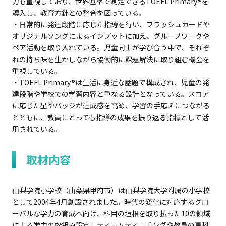
力も重視しており、世界基準で測定できるTOEFL Primary®を
学校・団体ご担当者様へ
導入し、教育方針との整合を図っている。
・日常的に発達段階に応じた指導を行い、フラッシュカードや
オリジナルソングによるインプットに加え、グループワークや
お問い合わせ
よくあるご質問
ペア活動を取り入れている。児童同士が学び合う中で、それぞ
れの持ち味を生かしながら協働的に課題解決に取り組む機会を
重視している。
お知らせ
English
・TOEFL Primary®は生活に身近な話題で構成され、児童の発
達段階や学校での学習内容と重なる設計となっている。スコア
メールマガジン
に応じた星やバッジが達成感を高め、学習の手応えにつながる
とともに、教員にとっても指導の成果を振り返る指標として活
用されている。
取材内容
山梨学院小学校（山梨県甲府市）は山梨学院大学附属の小学校
として2004年4月創設されました。時代の変化に対応するグロ
ーバルな学力の育成へ向け、科目の垣根を取り払った10の領域
による学力の枠組み設定、ティームティ―チングや教員の専科