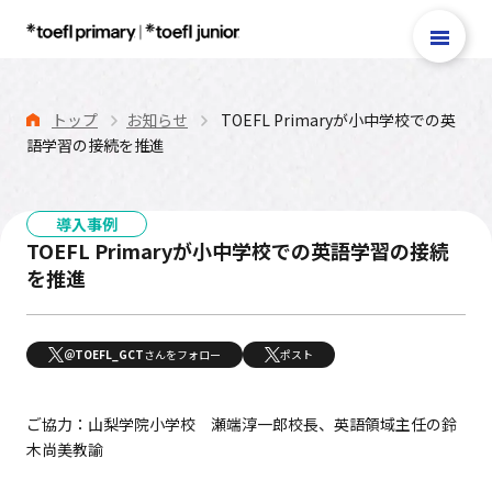
トップ
お知らせ
TOEFL Primaryが小中学校での英
語学習の接続を推進
TOEFL Primary®
TOEFL Junior®
導入事例
テスト案内
TOEFL Primaryが小中学校での英語学習の接続
を推進
TOEFL Primary®
Reading＆Listening
Step 1・Step 2
＠TOEFL_GCT
さんをフォロー
ポスト
Speaking
TOEFL Primary®
ご協力：山梨学院小学校 瀬端淳一郎校長、英語領域主任の鈴
木尚美教諭
Writing
TOEFL Primary®