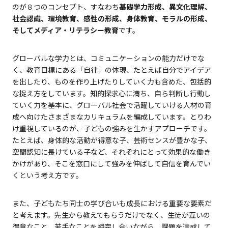
のが８つのコンセプト、すなわち
基礎学力形成、異文化理解、
社会認識、環境教育、感性の形成、身体教育、モラルの形成、
そしてメディア・リテラシー教育
です。
グローバルな学力とは、コミュニケーションの能力だけでな
く、教育目標にある「自律」の体現、たとえば自分でアイデア
を出したり、ものを作り上げたりしていく力も含めた、包括的
な捉え方をしています。知的探求心に満ち、自ら判断し行動し
ていく力を基本に、グローバル社会で活躍していける人材の育
成へ向けたさまざまなカリキュラムを編成しています。とりわ
け重視しているのが、子どもの強みを生かすアプローチです。
たとえば、身体的な活動が得意な子、芸術センスが豊かな子、
空間認知に長けている子など、それぞれにとって効果的な働き
かけがあり、そこを窓口にして強みを伸ばして自信を育んでい
くという考え方です。
また、子どもたち同士の学び合いも成長における重要な要素だ
と考えます。先生から教えてもらうだけでなく、生徒が互いの
得意なこと、苦手なことを補完し合いながら、課題を達成して