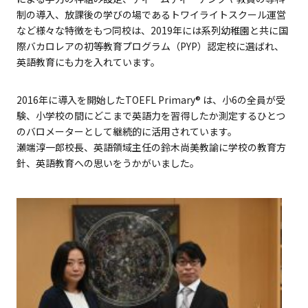
制の導入、放課後の学びの場であるトワイライトスクール運営
など様々な特徴をもつ同校は、2019年には系列幼稚園と共に国
際バカロレアの初等教育プログラム（PYP）認定校に選ばれ、
英語教育にも力を入れています。
2016年に導入を開始した
TOEFL Primary
® は、小6の全員が受
験、小学校の間にどこまで英語力を習得したか測定するひとつ
のバロメーターとして継続的に活用されています。
瀬端淳一郎校長、英語領域主任の鈴木尚美教諭に学校の教育方
針、英語教育への思いをうかがいました。